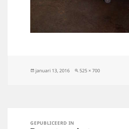
Geplaatst
Volledige
januari 13, 2016
525 × 700
op
grootte
Bericht
navigatie
GEPUBLICEERD IN