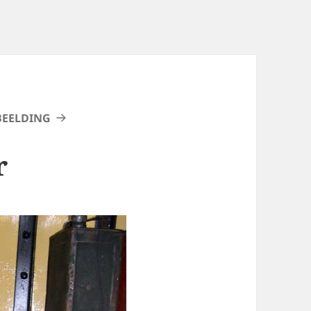
BEELDING
r