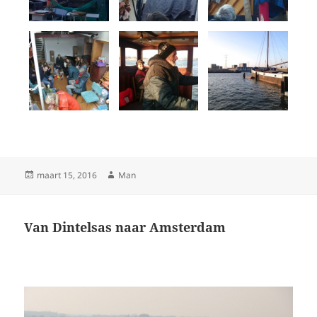
Geplaatst
Auteur
maart 15, 2016
Man
op
Van Dintelsas naar Amsterdam