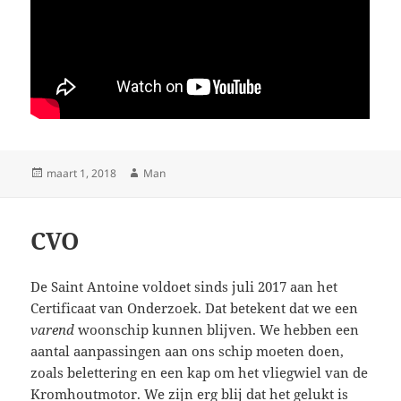
Geplaatst
Auteur
maart 1, 2018
Man
op
CVO
De Saint Antoine voldoet sinds juli 2017 aan het
Certificaat van Onderzoek. Dat betekent dat we een
varend
woonschip kunnen blijven. We hebben een
aantal aanpassingen aan ons schip moeten doen,
zoals belettering en een kap om het vliegwiel van de
Kromhoutmotor. We zijn erg blij dat het gelukt is