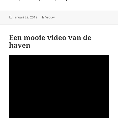
Geplaatst
Auteur
januari 22, 2019
Vrouw
op
Een mooie video van de
haven