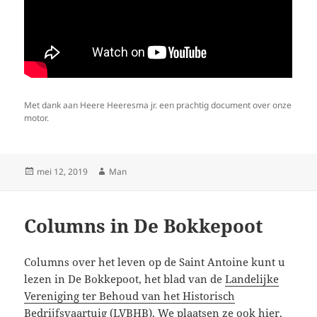
Met dank aan Heere Heeresma jr. een prachtig document over onze
motor.
Geplaatst
Auteur
mei 12, 2019
Man
op
Columns in De Bokkepoot
Columns over het leven op de Saint Antoine kunt u
lezen in De Bokkepoot, het blad van de
Landelijke
Vereniging ter Behoud van het Historisch
Bedrijfsvaartuig
(LVBHB). We plaatsen ze ook
hier
.