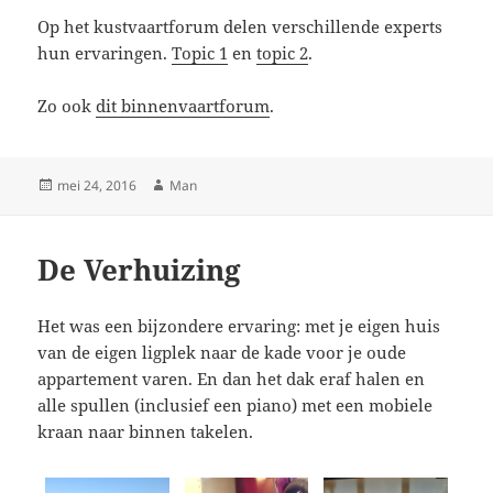
Op het kustvaartforum delen verschillende experts
hun ervaringen.
Topic 1
en
topic 2
.
Zo ook
dit binnenvaartforum
.
Geplaatst
Auteur
mei 24, 2016
Man
op
De Verhuizing
Het was een bijzondere ervaring: met je eigen huis
van de eigen ligplek naar de kade voor je oude
appartement varen. En dan het dak eraf halen en
alle spullen (inclusief een piano) met een mobiele
kraan naar binnen takelen.