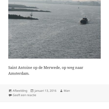
Saint Antoine op de Merwede, op weg naar
Amsterdam.
Format
Geplaatst
Auteur
Afbeelding
januari 13, 2016
Man
op
op Van Dintelsas naar Amsterdam
Geeft een reactie