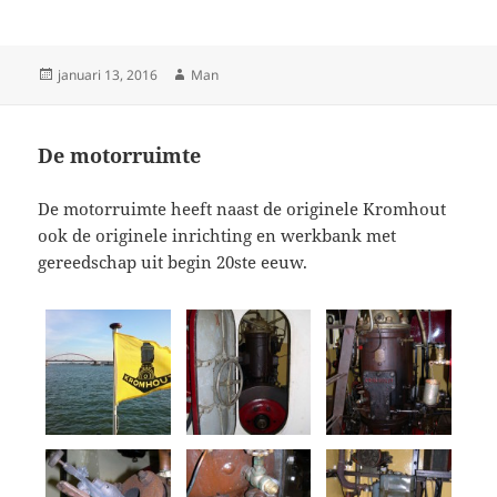
Geplaatst
Auteur
januari 13, 2016
Man
op
De motorruimte
De motorruimte heeft naast de originele Kromhout
ook de originele inrichting en werkbank met
gereedschap uit begin 20ste eeuw.