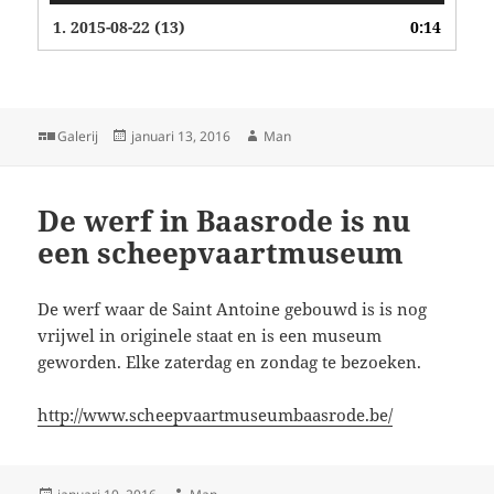
1.
2015-08-22 (13)
0:14
Format
Geplaatst
Auteur
Galerij
januari 13, 2016
Man
op
De werf in Baasrode is nu
een scheepvaartmuseum
De werf waar de Saint Antoine gebouwd is is nog
vrijwel in originele staat en is een museum
geworden. Elke zaterdag en zondag te bezoeken.
http://www.scheepvaartmuseumbaasrode.be/
Geplaatst
Auteur