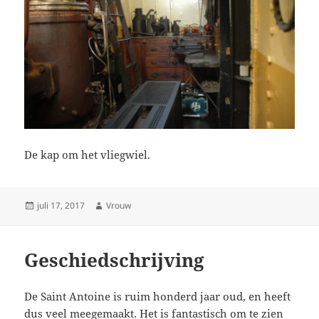
De kap om het vliegwiel.
Geplaatst
Auteur
juli 17, 2017
Vrouw
op
Geschiedschrijving
De Saint Antoine is ruim honderd jaar oud, en heeft
dus veel meegemaakt. Het is fantastisch om te zien