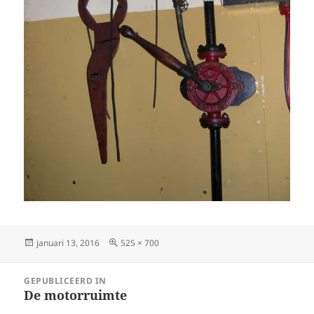
Geplaatst
Volledige
januari 13, 2016
525 × 700
op
grootte
Bericht
GEPUBLICEERD IN
navigatie
De motorruimte