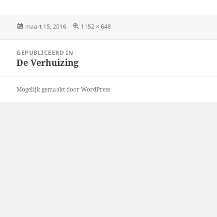
Geplaatst
Volledige
maart 15, 2016
1152 × 648
op
grootte
Bericht
GEPUBLICEERD IN
navigatie
De Verhuizing
Mogelijk gemaakt door WordPress