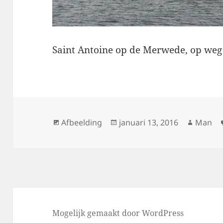
Saint Antoine op de Merwede, op we
Format
Geplaatst
Auteur
Afbeelding
januari 13, 2016
Man
op
Mogelijk gemaakt door WordPress