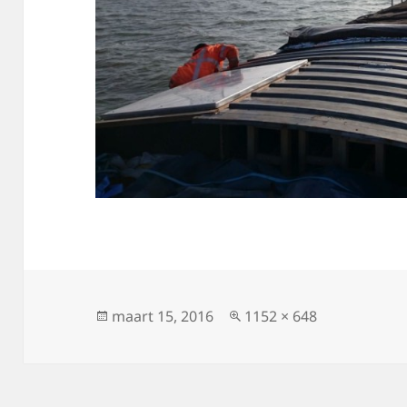
Geplaatst
Volledige
maart 15, 2016
1152 × 648
op
grootte